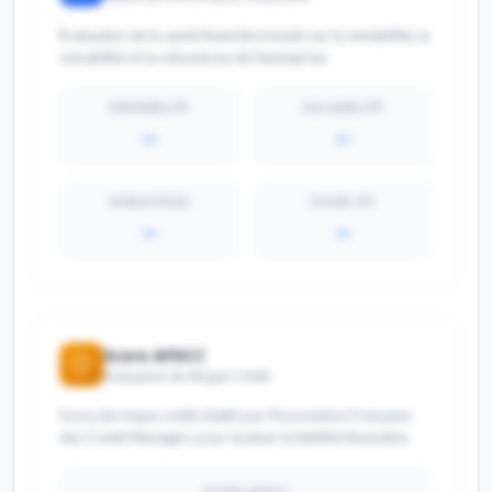
Évaluation de la santé financière basée sur la rentabilité, la
solvabilité et la robustesse de l'entreprise.
RENTABILITÉ
SOLVABILITÉ
--
--
ROBUSTESSE
SCORE IPF
--
--
Score AFDCC
Évaluation du Risque Crédit
Score de risque crédit établi par l'Association Française
des Credit Managers pour évaluer la fiabilité financière.
SCORE AFDCC