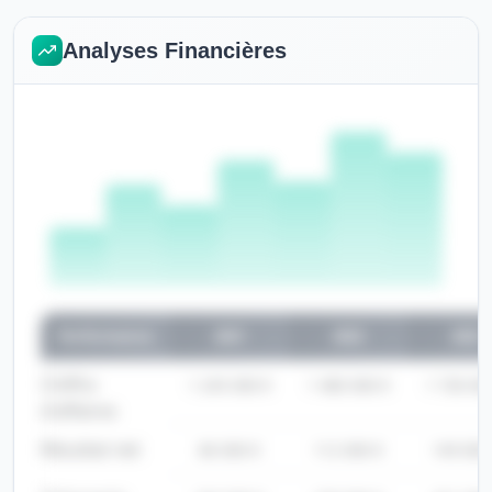
Analyses Financières
Performance
2021
2022
2023
Chiffre
1 245 000 €
1 480 000 €
1 730 00
d'affaires
Résultat net
86 000 €
112 000 €
149 000