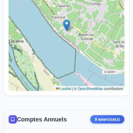
Leaflet
|
©
OpenStreetMap
contributors
Comptes Annuels
0 exercice(s)