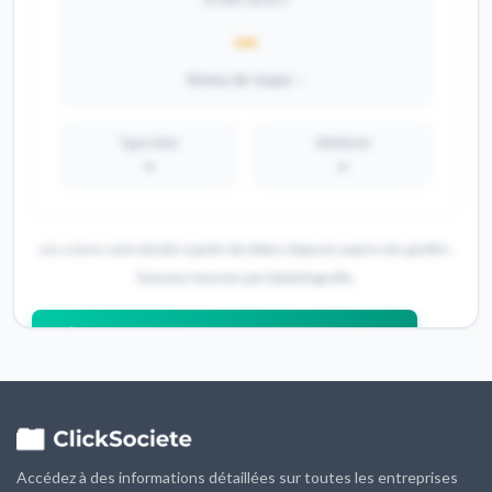
--
Niveau de risque: --
Type bilan
Millésime
--
--
Les scores sont calculés à partir des bilans déposés auprès des greffes.
Données fournies par DataInfogreffe.
Débloquer les Diagnostics Financiers
Accédez à des informations détaillées sur toutes les entreprises