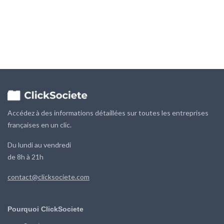
Les scores sont calculés à partir des bilans déposés auprès des greffes.
Données fournies par DataInfogreffe.
Débloquer les Diagnostics Financiers
Accédez à des informations détaillées sur toutes les entreprises
françaises en un clic.
Du lundi au vendredi
de 8h à 21h
contact@clicksociete.com
Pourquoi ClickSociete