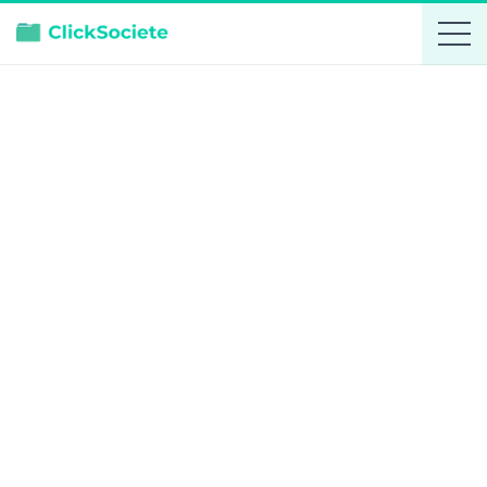
Alpes Ceram
Actif
Ajouter aux favoris
Fiche d'entreprise
Comparer
DIRIGEANT
Feyzi Kaya
Président