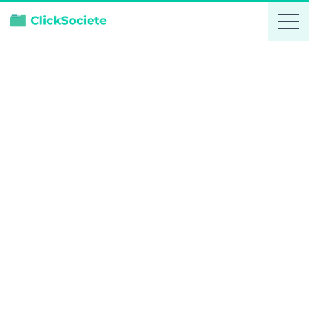
Alpes Flammes
Actif
Ajouter aux favoris
Fiche d'entreprise
Comparer
DIRIGEANT
TEAM FLAMMES EXPERTS
Président