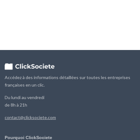
Les scores sont calculés à partir des bilans déposés auprès des greffes.
Données fournies par DataInfogreffe.
Débloquer les Diagnostics Financiers
Accédez à des informations détaillées sur toutes les entreprises
françaises en un clic.
Du lundi au vendredi
de 8h à 21h
contact@clicksociete.com
Pourquoi ClickSociete