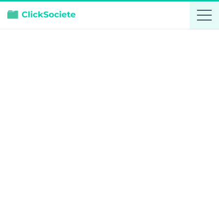
Jean Noel Ruberto
Actif
Ajouter aux favoris
Fiche d'entreprise
Comparer
DIRIGEANT
JEAN NOEL RUBERTO
Chef d'entreprise